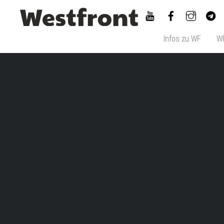
Skip
to
content
Infos zu WF
WF