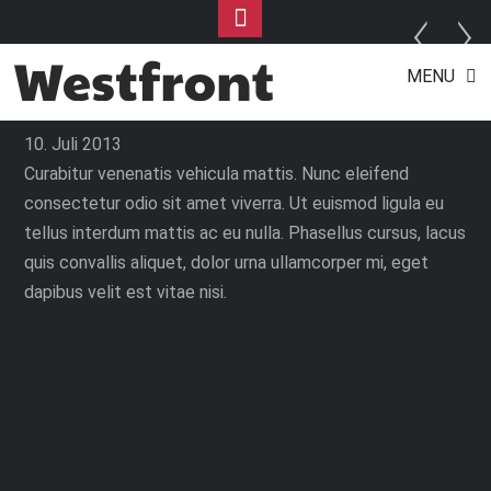
Toggle
Footer
Red Rose
Skip
MENU
to
content
10. Juli 2013
Curabitur venenatis vehicula mattis. Nunc eleifend
consectetur odio sit amet viverra. Ut euismod ligula eu
tellus interdum mattis ac eu nulla. Phasellus cursus, lacus
quis convallis aliquet, dolor urna ullamcorper mi, eget
dapibus velit est vitae nisi.